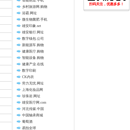
智能制造.手机
扫码关注，优惠多多！
乡村旅游网.购物
浴霸.网址
微生物菌肥.手机
雄安印象.net
雄安银行.网址
数字钱包.公司
新能源车.购物
健康医疗.购物
智能设备.购物
健康产业.在线
数字印刷
CK内衣
劳力无忧.网址
上海化妆品网
珍珠岩.网址
雄安医疗网.com
河北传媒.中国
中国轴承商城
葡萄酒
易拍全球