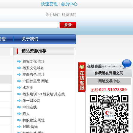
快速变现
|
会员中心
关于我们
|
联系我们
公告
关于我们
精品资源推荐
雄安文化 网址
雄安文化域名
你我近在弹指之间
左颜右色.网址
中国梦里思.网址
网址交易中心
水溶肥
021-51078389
热线:
雄安培训.net 雄安培训.在线
第一财经网
中招在线
猫人
蚂蚁物流.网址
1688.购物