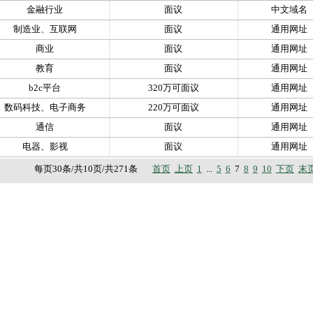
金融行业
面议
中文域名
制造业、互联网
面议
通用网址
商业
面议
通用网址
教育
面议
通用网址
b2c平台
320万可面议
通用网址
数码科技、电子商务
220万可面议
通用网址
通信
面议
通用网址
电器、影视
面议
通用网址
每页30条/共10页/共271条
首页
上页
1
...
5
6
7
8
9
10
下页
末