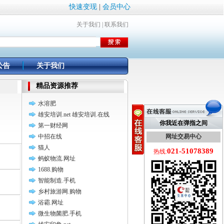
快速变现
|
会员中心
关于我们
|
联系我们
公告
关于我们
精品资源推荐
水溶肥
雄安培训.net 雄安培训.在线
你我近在弹指之间
第一财经网
中招在线
网址交易中心
猫人
021-51078389
热线:
蚂蚁物流.网址
1688.购物
智能制造.手机
乡村旅游网.购物
浴霸.网址
微生物菌肥.手机