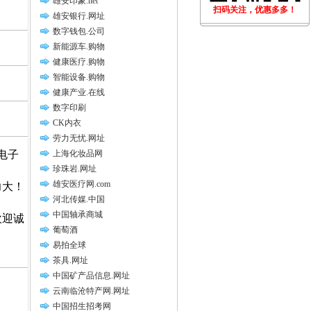
雄安印象.net
扫码关注，优惠多多！
雄安银行.网址
数字钱包.公司
新能源车.购物
健康医疗.购物
智能设备.购物
健康产业.在线
数字印刷
CK内衣
劳力无忧.网址
电子
上海化妆品网
珍珠岩.网址
雄安医疗网.com
力大！
河北传媒.中国
中国轴承商城
欢迎诚
葡萄酒
易拍全球
茶具.网址
中国矿产品信息.网址
云南临沧特产网.网址
中国招生招考网