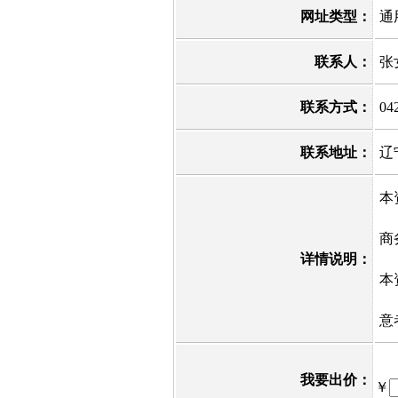
网址类型：
通
联系人：
张
联系方式：
04
联系地址：
辽
本
商
详情说明：
本
意
我要出价：
￥