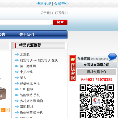
快速变现
|
会员中心
关于我们
|
联系我们
公告
关于我们
精品资源推荐
水溶肥
雄安培训.net 雄安培训.在线
你我近在弹指之间
第一财经网
中招在线
网址交易中心
猫人
021-51078389
热线:
蚂蚁物流.网址
1688.购物
智能制造.手机
乡村旅游网.购物
浴霸.网址
2
3
微生物菌肥.手机