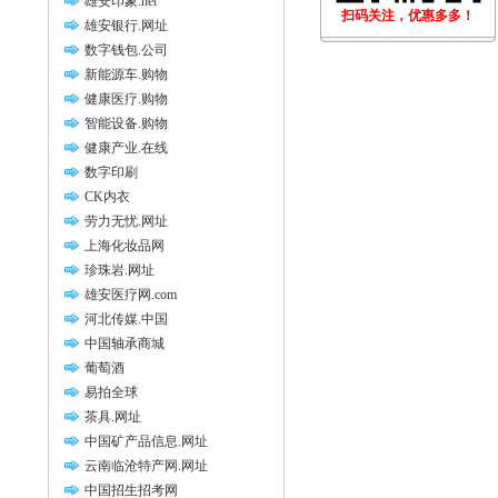
雄安印象.net
扫码关注，优惠多多！
雄安银行.网址
数字钱包.公司
新能源车.购物
健康医疗.购物
智能设备.购物
健康产业.在线
数字印刷
CK内衣
劳力无忧.网址
上海化妆品网
珍珠岩.网址
雄安医疗网.com
河北传媒.中国
中国轴承商城
葡萄酒
易拍全球
茶具.网址
中国矿产品信息.网址
云南临沧特产网.网址
中国招生招考网