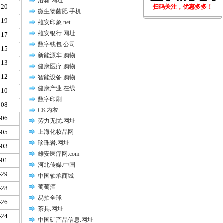
浴霸.网址
-20
扫码关注，优惠多多！
微生物菌肥.手机
-19
雄安印象.net
雄安银行.网址
-17
数字钱包.公司
-15
新能源车.购物
-13
健康医疗.购物
-12
智能设备.购物
健康产业.在线
-10
数字印刷
-08
CK内衣
-06
劳力无忧.网址
-05
上海化妆品网
珍珠岩.网址
-03
雄安医疗网.com
-01
河北传媒.中国
-29
中国轴承商城
葡萄酒
-28
易拍全球
-26
茶具.网址
-24
中国矿产品信息.网址