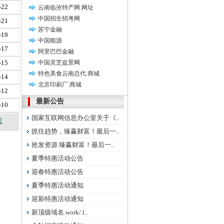
-22
云南临沧特产网.网址
中国招生招考网
-21
苏宁金融
-19
中国能源
-17
阿里巴巴金融
-15
中国灵芝盆景网
特色美食云南总代.商城
-14
北京印刷厂.商城
-12
最新公告
-10
国家互联网信息办公室关于《..
页
抓住趋势，臻赢财富！最后一..
抢发资源 臻赢财富！最后一..
夏季特惠活动公告
迎春特惠活动公告
夏季特惠活动通知
迎新特惠活动通知
新顶级域名.work/.l..