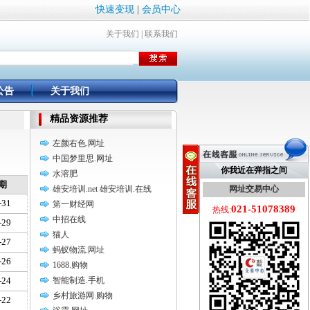
快速变现
|
会员中心
关于我们
|
联系我们
公告
关于我们
精品资源推荐
左颜右色.网址
中国梦里思.网址
你我近在弹指之间
水溶肥
期
雄安培训.net 雄安培训.在线
网址交易中心
-31
第一财经网
021-51078389
热线:
中招在线
-29
猫人
-27
蚂蚁物流.网址
-26
1688.购物
-24
智能制造.手机
乡村旅游网.购物
-22