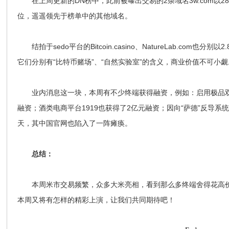
在上周更新的DN榜中，此前被曝出交易的2杂域名3w.com以2
位，遥遥领先于榜单中的其他域名。
结拍于sedo平台的Bitcoin.casino、NatureLab.com也分
它们分别有“比特币赌场”、“自然实验室”的含义，商业价值不可小觑
业内消息这一块，本周有不少终端获得融资，例如：启用极品双拼xi
融资；酒类电商平台1919也获得了2亿元融资；因向“萨德”反导
天，其中国官网也陷入了一阵瘫痪。
总结：
本周米市交易频繁，众多大米亮相，看到那么多终端舍得花高价
本周又将有怎样的精彩上演，让我们共同期待吧！