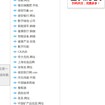
浴霸.网址
扫码关注，优惠多多！
微生物菌肥.手机
雄安印象.net
雄安银行.网址
数字钱包.公司
新能源车.购物
健康医疗.购物
智能设备.购物
健康产业.在线
数字印刷
CK内衣
劳力无忧.网址
上海化妆品网
珍珠岩.网址
在第一
雄安医疗网.com
，或转载
河北传媒.中国
中国轴承商城
葡萄酒
易拍全球
茶具.网址
中国矿产品信息.网址