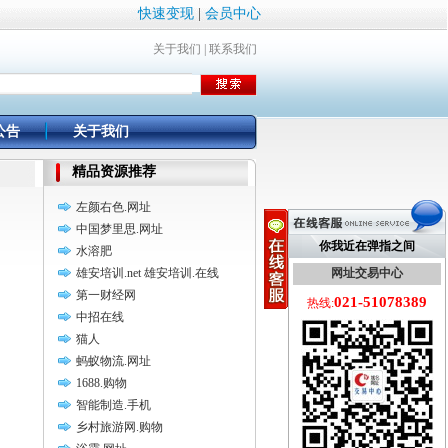
快速变现
|
会员中心
关于我们
|
联系我们
公告
关于我们
精品资源推荐
左颜右色.网址
中国梦里思.网址
你我近在弹指之间
水溶肥
雄安培训.net 雄安培训.在线
网址交易中心
第一财经网
021-51078389
热线:
中招在线
猫人
蚂蚁物流.网址
1688.购物
智能制造.手机
乡村旅游网.购物