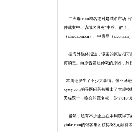
二声母.com域名绝对是域名市场上的
仲裁案中。该域名具有“中粮、醉了、主流
（zlnet.com.cn）、中廉网（zlcom.
据海外媒体报道，该案的原告很可能
何消息。而原告发起仲裁的原因，到
本周还发生了不少大事情。像亚马逊宣布收
xywy.com的寻医问药被曝出了大规模
天猫双十一晚会的冠名权，苏宁818“
当然，还有不少企业在本周获得了融资。
yinke.com的银客集团获得3亿元融资