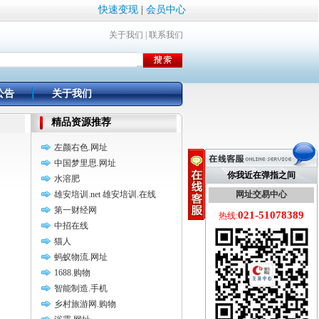
快速变现
|
会员中心
关于我们
|
联系我们
公告
关于我们
精品资源推荐
左颜右色.网址
中国梦里思.网址
你我近在弹指之间
水溶肥
雄安培训.net 雄安培训.在线
网址交易中心
第一财经网
021-51078389
热线:
中招在线
猫人
蚂蚁物流.网址
1688.购物
智能制造.手机
乡村旅游网.购物