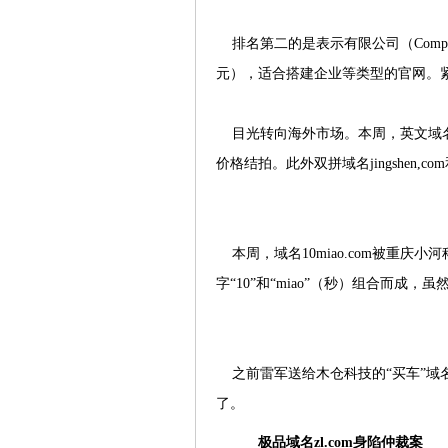
排名第二的是表示有限公司（Company 
元），适合搭建企业等类型的官网。紧随其
目光转向海外市场。本周，英文域名spina
价格结拍。此外双拼域名jingshen,com和
本周，域名10miao.com被重庆
字“10”和“miao”（秒）组合而成
之前雷军送给木仓科技的“买车”域名m
了。
极品域名zl.com身陷仲裁案