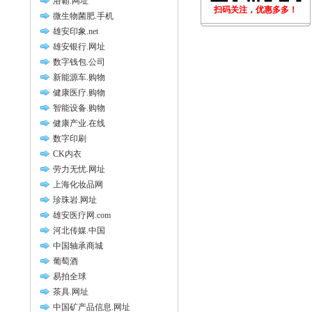
浴霸.网址
扫码关注，优惠多多！
微生物菌肥.手机
雄安印象.net
雄安银行.网址
数字钱包.公司
新能源车.购物
健康医疗.购物
智能设备.购物
健康产业.在线
数字印刷
CK内衣
劳力无忧.网址
上海化妆品网
珍珠岩.网址
雄安医疗网.com
河北传媒.中国
中国轴承商城
葡萄酒
易拍全球
茶具.网址
中国矿产品信息.网址