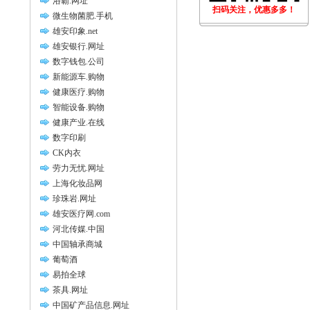
浴霸.网址
扫码关注，优惠多多！
微生物菌肥.手机
雄安印象.net
雄安银行.网址
数字钱包.公司
新能源车.购物
健康医疗.购物
智能设备.购物
健康产业.在线
数字印刷
CK内衣
劳力无忧.网址
上海化妆品网
珍珠岩.网址
雄安医疗网.com
河北传媒.中国
中国轴承商城
葡萄酒
易拍全球
茶具.网址
中国矿产品信息.网址