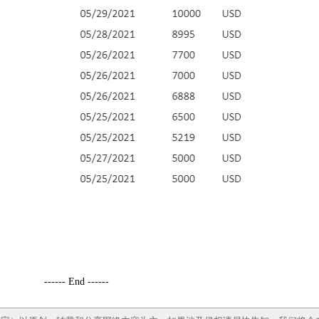
------ End ------