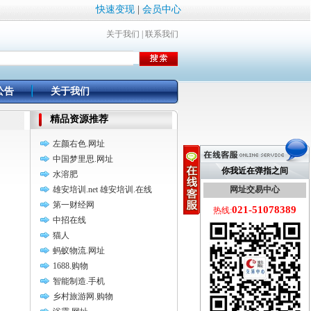
快速变现
|
会员中心
关于我们
|
联系我们
公告
关于我们
精品资源推荐
左颜右色.网址
中国梦里思.网址
你我近在弹指之间
水溶肥
雄安培训.net 雄安培训.在线
网址交易中心
第一财经网
021-51078389
热线:
中招在线
猫人
蚂蚁物流.网址
1688.购物
智能制造.手机
乡村旅游网.购物