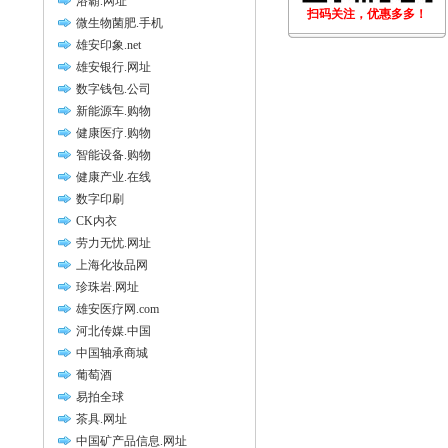
浴霸.网址
扫码关注，优惠多多！
微生物菌肥.手机
雄安印象.net
雄安银行.网址
数字钱包.公司
新能源车.购物
健康医疗.购物
智能设备.购物
健康产业.在线
数字印刷
CK内衣
劳力无忧.网址
上海化妆品网
珍珠岩.网址
雄安医疗网.com
河北传媒.中国
中国轴承商城
葡萄酒
易拍全球
茶具.网址
中国矿产品信息.网址