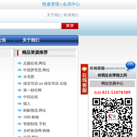
快速变现
|
会员中心
关于我们
|
联系我们
公告
关于我们
精品资源推荐
左颜右色.网址
中国梦里思.网址
你我近在弹指之间
水溶肥
雄安培训.net 雄安培训.在线
网址交易中心
第一财经网
021-51078389
热线:
中招在线
猫人
蚂蚁物流.网址
1688.购物
智能制造.手机
乡村旅游网.购物