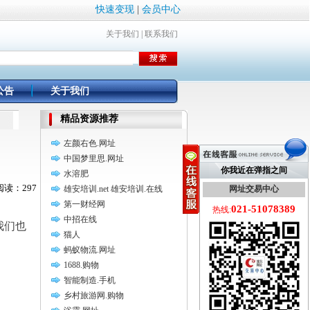
快速变现
|
会员中心
关于我们
|
联系我们
公告
关于我们
精品资源推荐
左颜右色.网址
中国梦里思.网址
你我近在弹指之间
水溶肥
 阅读：297
雄安培训.net 雄安培训.在线
网址交易中心
第一财经网
021-51078389
热线:
中招在线
我们也
猫人
。
蚂蚁物流.网址
1688.购物
智能制造.手机
乡村旅游网.购物