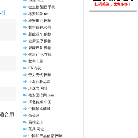
浴霸.网址
扫码关注，优惠多多！
微生物菌肥.手机
雄安印象.net
雄安银行.网址
数字钱包.公司
新能源车.购物
健康医疗.购物
智能设备.购物
健康产业.在线
数字印刷
CK内衣
劳力无忧.网址
上海化妆品网
珍珠岩.网址
雄安医疗网.com
河北传媒.中国
中国轴承商城
其适合用
葡萄酒
易拍全球
茶具.网址
中国矿产品信息.网址