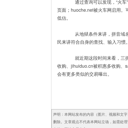
通过查询可以发现，“火车”双拼域
页面；huoche.net被火车网启用
低估。
从地狱条件来讲，拼音域名
民来讲符合自身的查找、输入习惯
就近期这段时间来看，三拼在市场
收购、jihuiduo.cn被积惠多收
会有更多类似的交易曝出。
声明：本网站发布的内容（图片、视频和文字
删除。文章观点不代表本网站立场，如需处理请联