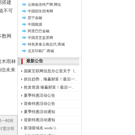
用搭建
云南临沧特产网.网址
价值不可
中国招生招考网
苏宁金融
中国能源
阿里巴巴金融
多数网
中国灵芝盆景网
特色美食云南总代.商城
北京印刷厂.商城
被木雨林
最新公告
，相信未来
国家互联网信息办公室关于《..
抓住趋势，臻赢财富！最后一..
抢发资源 臻赢财富！最后一..
夏季特惠活动公告
迎春特惠活动公告
夏季特惠活动通知
迎新特惠活动通知
第一时间
新顶级域名.work/.l..
载时需注明