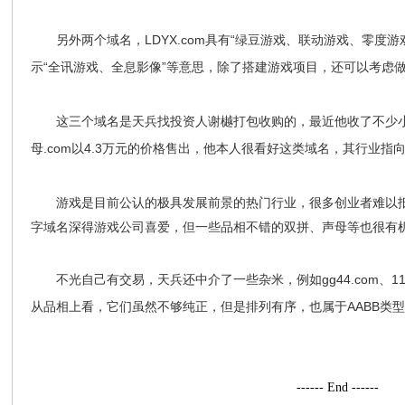
另外两个域名，LDYX.com具有“绿豆游戏、联动游戏、零度游戏、
示“全讯游戏、全息影像”等意思，除了搭建游戏项目，还可以考虑
这三个域名是天兵找投资人谢樾打包收购的，最近他收了不少小米，
母.com以4.3万元的价格售出，他本人很看好这类域名，其行业指
游戏是目前公认的极具发展前景的热门行业，很多创业者难以抵
字域名深得游戏公司喜爱，但一些品相不错的双拼、声母等也很有
不光自己有交易，天兵还中介了一些杂米，例如gg44.com、11
从品相上看，它们虽然不够纯正，但是排列有序，也属于AABB类
------ End ------