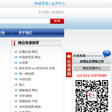
快速变现
|
会员中心
关于我们
|
联系我们
公告
关于我们
精品资源推荐
左颜右色.网址
中国梦里思.网址
你我近在弹指之间
水溶肥
雄安培训.net 雄安培训.在线
网址交易中心
第一财经网
021-51078389
热线:
中招在线
猫人
蚂蚁物流.网址
1688.购物
智能制造.手机
乡村旅游网.购物