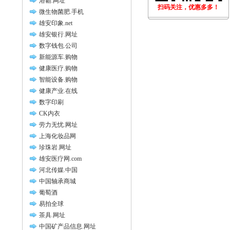
浴霸.网址
扫码关注，优惠多多！
微生物菌肥.手机
雄安印象.net
雄安银行.网址
数字钱包.公司
新能源车.购物
健康医疗.购物
智能设备.购物
健康产业.在线
数字印刷
CK内衣
劳力无忧.网址
上海化妆品网
珍珠岩.网址
雄安医疗网.com
河北传媒.中国
中国轴承商城
葡萄酒
易拍全球
茶具.网址
中国矿产品信息.网址