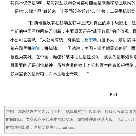
其实不仅仅是360，是每家互联网公司都可能面临来自移动互联网的挑
一是把‘云端产品’做起来，让不同设备通过‘云’连接；二是手机浏览
“目前谁也没有在移动互联网上找到真正的杀手级应用，这
当前的中国互联网缺乏创新，主要原因还是“成王败寇”的价值观，
小公司去尝试。“大公司有钱、有渠道，
反垄断
力度不大，最后搞得
都在那里拼
融资
，拼烧钱。 ”周鸿说，美国人崇尚颠覆式创新，
被视为英雄。在中国，颠覆和破坏往往是贬义词，被认为是麻烦制
最重要的还是创业精神，虽然家养的哈士奇狗和野生的狼长得很像
联网需要的是野狼，而不是哈士奇狗。 ”
------ End ------
声明：本网站发布的内容（图片、视频和文字）以原创、转载和分享网络
时间删除。文章观点不代表本网站立场，如需处理请联系客服。电话：021-5
时需注明出处：网址交易中心 5iiurl.com