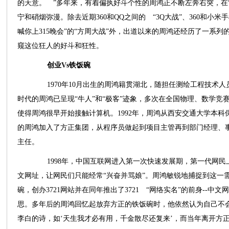
的天意。 ”多年来，有着偏执好斗个性的周鸿正不断左奔右突，在
宁和硝烟弥漫。除去近期360和QQ之间的 “3Q大战”、360和小米
喊你上315晚会”的“方周大战”外，出道以来的周鸿还经历了一系列
窥这位狂人的好斗和狂性。
创业Vs铁饭碗
1970年10月出生的周鸿籍贯湖北，随担任测绘工程技术人
时代的周鸿已呈现“牛人”和“极客”迹象，多次在全国物理、数学
使得周鸿很早开始接触计算机。1992年，周鸿从西安交通大学本科保
的周鸿加入了方正集团，从程序员做起到项目主管再到部门经理、
主任。
1998年，中国互联网进入第一次快速发展期，第一代网民
文网址，让网民们只能经常“兴奋并骂娘”。周鸿敏锐地捕捉到这一
碗，创办3721网站并在同年推出了3721 “网络实名”的前身--中文网
思。多年后的周鸿回忆起放弃方正的铁饭碗时，他依然认为自己不
李白的诗，如‘天生我才必有用，千金散尽还复来’，而当年离开方