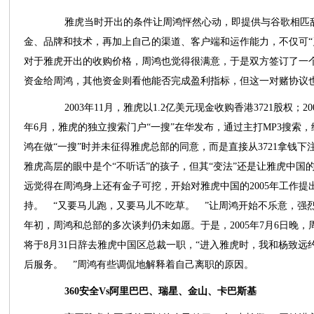
雅虎当时开出的条件让周鸿怦然心动，即提供与谷歌相匹敌
金、品牌和技术，再加上自己的渠道、客户端和运作能力，不仅可“
对于雅虎开出的收购价格，周鸿也觉得很满意，于是双方签订了一
资金给周鸿，其他资金则看他能否完成盈利指标，但这一对赌协议
2003年11月，雅虎以1.2亿美元现金收购香港3721股权；2
年6月，雅虎的独立搜索门户“一搜”在华发布，通过主打MP3搜索
鸿在做“一搜”时并未征得雅虎总部的同意，而是直接从3721拿钱
雅虎高层的眼中是个“不听话”的孩子，但其“变法”还是让雅虎中国
远觉得在周鸿身上还有金子可挖，开始对雅虎中国的2005年工作
持。 “又要马儿跑，又要马儿不吃草。 ”让周鸿开始不乐意，强烈
年初，周鸿和总部的多次谈判仍未如愿。于是，2005年7月6日晚
将于8月31日辞去雅虎中国区总裁一职，“进入雅虎时，我和杨致远约
后服务。 ”周鸿有些调侃地解释着自己离职的原因。
360安全Vs阿里巴巴、瑞星、金山、卡巴斯基