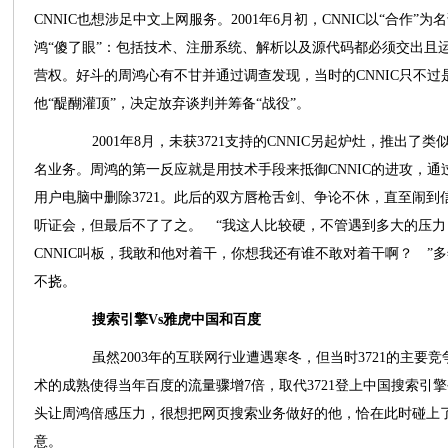
CNNIC也想涉足中文上网服务。2001年6月初，CNNIC以“合作
鸿“傻了眼”：包括技术、注册系统、解析以及源代码都必须交出且运
营权。好斗的周鸿心有不甘并通过调查发现，当时的CNNIC只不过
他“醍醐灌顶”，决定放弃谈判并筹备“战役”。
2001年8月，未获3721支持的CNNIC另起炉灶，推出了类
名业务。周鸿的第一反应就是用技术手段来抵御CNNIC的进攻，通
用户电脑中删除3721。此后的双方唇枪舌剑、争论不休，直至闹到
听证会，但最后不了了之。 “我这人比较硬，不管遇到多大的压力，
CNNIC叫板，我敢和他对着干，你想我还有谁不敢对着干啊？ ”
不挠。
搜索引擎Vs雅虎中国和百度
虽然2003年的互联网行业遭遇寒冬，但当时3721的主要
术的成熟使得当年百度的流量骤增7倍，取代3721登上中国搜索引
头让周鸿倍感压力，很想把网页搜索业务做好的他，恰在此时碰上
意。