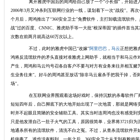
离开雅虎中国后的周鸿给自己放了一个“小长假”，开始进入
2006年3月又冲杀到互联网行业的一线，谋划着下一次“战役”。再
个月后，周鸿推出了“360安全卫士”免费软件，主打卸载流氓软件。
战”过的百度、CNNIC、雅虎助手等一大批“根深蒂固”的插件首
次数在前两月就高达60万次以上。
不过，此时的雅虎中国已“改嫁”
阿里巴巴
，
马云
正想把雅
鸿将反流氓软件的矛头直接对准雅虎上网助手，就相当于和马云作对
产生，周鸿和马云均号召各自客户不要与对方有业务来往并相互赌
生业务往来”。好斗的周鸿甚至放话“除非马云雇杀手把我干掉，否
场”。
在互联网业界围观着这场好戏时，保持沉默的杀毒软件厂商
短短四年后，自己脚底下的大地开始出现了一次地震，那就是网络安全
时并不起眼且简陋的安全辅助工具。其实当时连周鸿也没有感觉到安
只是他发泄自己一肚子火气的工具，原因很简单，业界将3721归为
地通杀所有的流氓软件，清洗不白之冤。不过，从查杀流氓软件开
机病毒了。谁也没有料到，一年之后，360安全卫士从无到有般的装