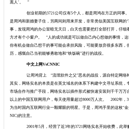
蒿人’。 ”
创业初期的3721公司仅有5个人，都是周鸿在方正的同事
是周鸿和新婚妻子住，另两间则用来开发，非常类似美国互联网的“
事，发现周鸿的办公室暗无天日，白天也需要把灯全部打开，仔细
方才有个小窗户。 “人的成功就是可以做自己内心想做的事情，
你有机会做自己想干的事可能会承担风险，可能要放弃很多东西，
历，感慨自己当初能够勇敢地和“铁饭碗”进行的战役。
中文上网VsCNNIC
让周鸿背上 “流氓软件之父”恶名的战役，源自特定网络时代
其实，网络实名的本质是在英文域名的体系下构建中文寻址系统，
市场合作与推广手段，网络实名以插件形式被快速安装到千千万万台
以上的中国互联网用户，每天使用量超过8000万人次。 2002年，3
为当时国内互联网行业一颗耀眼的明星。于是，周鸿手里的这枚“金蛋
NIC)的注意。
2001年5月，经营了近3年的3721网络实名开始收费，此举