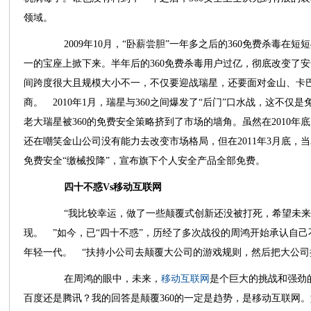
领域。
2009年10月，“卧薪尝胆”一年多之后的360免费杀毒在
一的宝座上掀下来。半年后的360免费杀毒用户过亿，彻底改变了
间跨度很大且规模大小不一，不仅要迎战瑞星，还要面对金山、卡
商。 2010年1月，瑞星与360之间爆发了“后门”口水战，这不
老大瑞星被360的免费安全策略挤到了市场的墙角。虽然在2010
还在嘲笑金山公司没有能力去改变市场格局，但在2011年3月底，当3
免费安全“缴械投降”，宣布旗下个人安全产品全部免费。
四十不惑Vs移动互联网
“我比较幸运，做了一些颠覆式创新还没被打死，希望未来
现。 ”如今，已“四十不惑”，历经了多次战役的周鸿开始承认自
年轻一代。 “扶持小公司去颠覆大公司的游戏规则，然后把大公司
在周鸿的眼中，未来，
移动互联网
是个巨大的挑战和强劲的
百度还是腾讯？我的回答是颠覆360的一定是趋势，是移动互联网