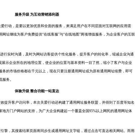
服务升级 为互动营销添利器
关爱行动，是要以更加优质和全面的服务，来满足用户在不同层面对互联网的应用需
网址继续为客户免费提供“在线客服”与“在线地图”两项增值服务，为企业客户的互联
进行实时沟通，及时为网站访客提供个性化服务，提升客户的转化率，缩减企业沟通
直观展示企业所在的地理位置，使企业的位置与基本资料一目了然，缩小了客户与企业
服务的市场价格都在千元以上，现在只要注册通用网址或为原有通用网址续费，即可
流服务。
体验升级 整合功能一站直达
提升客户访问率，本次关爱行动还构建了通用网址服务联盟，并得到了百度等知名
家地方门户网站的支持，为广大企业构建起一个覆盖全国95%以上网民的通用网址体
擎，其搜索结果页面将同步生成通用网址文字链，通过点击可直达相关网站。而用