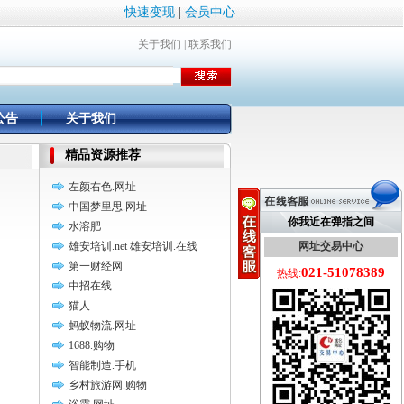
快速变现
|
会员中心
关于我们
|
联系我们
公告
关于我们
精品资源推荐
左颜右色.网址
中国梦里思.网址
你我近在弹指之间
水溶肥
雄安培训.net 雄安培训.在线
网址交易中心
第一财经网
021-51078389
热线:
中招在线
猫人
蚂蚁物流.网址
1688.购物
智能制造.手机
乡村旅游网.购物