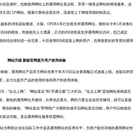
分信息港时，也能使用网站上的通用网址直达框，享受一键直达网站的精准服务。这
得主流门户网站、搜索引擎的全面支持，迅速登上了网络营销的制高点。
多的浏览器如傲游、火狐、OPERA等已全面支持通用网址。微软在今年1月末推出
址访问的模块。而据相关人士透露，正式的IE8浏览器支持通用网址访问，也已成定
器的结合得到进一步完善，今后使用IE8浏览器上网的用户，也将能更好的享受到通用
网站升级 新版官网提升用户使用体验
验，通用网址产品官方网站也将于本月16日以全新面貌正式改版上线。改版后的官
置，全方位提升产品的使用价值和用户的使用体验。
“址点上网”、“网站直达”和“开通注册”三大栏目。“址点上网”是指网站将根据互
新、最热的通用网址关键词，分类动态显示。网民只要点击这些关键词，就可以直接
、甄别的麻烦。“网站直达”即帮助广大网民快速开启网站直达功能，用户可以根据自
的直达功能，直达通用网址服务联盟网站。
站为帮助企业在实际工作中提高通用网址的应用水平，为用户提供详细的通用网址特