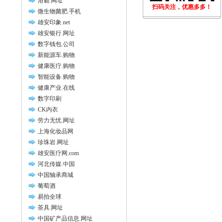
浴霸.网址
扫码关注，优惠多多！
微生物菌肥.手机
雄安印象.net
雄安银行.网址
数字钱包.公司
新能源车.购物
健康医疗.购物
智能设备.购物
健康产业.在线
数字印刷
CK内衣
劳力无忧.网址
上海化妆品网
珍珠岩.网址
雄安医疗网.com
河北传媒.中国
中国轴承商城
葡萄酒
易拍全球
茶具.网址
中国矿产品信息.网址