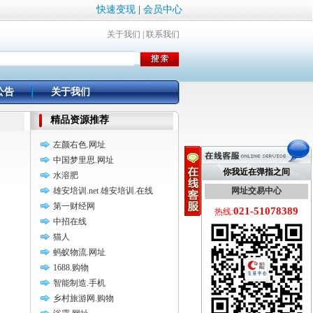
快速变现
|
会员中心
关于我们
|
联系我们
公告
关于我们
精品资源推荐
左颜右色.网址
中国梦里思.网址
你我近在弹指之间
水溶肥
雄安培训.net 雄安培训.在线
网址交易中心
第一财经网
021-51078389
热线:
中招在线
猫人
蚂蚁物流.网址
1688.购物
智能制造.手机
乡村旅游网.购物