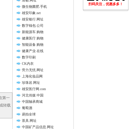
浴霸.网址
扫码关注，优惠多多！
微生物菌肥.手机
雄安印象.net
雄安银行.网址
数字钱包.公司
新能源车.购物
健康医疗.购物
智能设备.购物
健康产业.在线
数字印刷
CK内衣
劳力无忧.网址
上海化妆品网
珍珠岩.网址
雄安医疗网.com
河北传媒.中国
在第一
中国轴承商城
，或转载
葡萄酒
易拍全球
茶具.网址
中国矿产品信息.网址