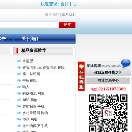
快速变现
|
会员中心
关于我们
|
联系我们
公告
关于我们
精品资源推荐
水溶肥
雄安培训.net 雄安培训.在线
你我近在弹指之间
第一财经网
中招在线
网址交易中心
猫人
021-51078389
热线:
蚂蚁物流.网址
1688.购物
智能制造.手机
乡村旅游网.购物
浴霸.网址
微生物菌肥.手机