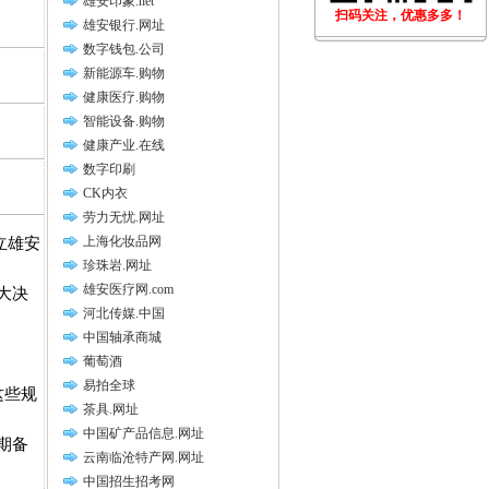
雄安印象.net
扫码关注，优惠多多！
雄安银行.网址
数字钱包.公司
新能源车.购物
健康医疗.购物
智能设备.购物
健康产业.在线
数字印刷
CK内衣
劳力无忧.网址
上海化妆品网
立雄安
珍珠岩.网址
雄安医疗网.com
大决
河北传媒.中国
中国轴承商城
葡萄酒
易拍全球
这些规
茶具.网址
中国矿产品信息.网址
期备
云南临沧特产网.网址
中国招生招考网