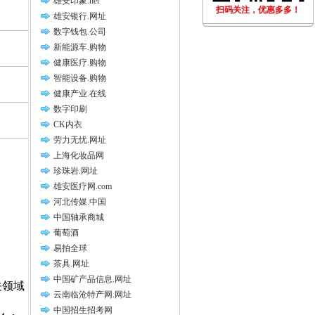
雄安印象.net
扫码关注，优惠多多！
雄安银行.网址
数字钱包.公司
新能源车.购物
健康医疗.购物
智能设备.购物
健康产业.在线
数字印刷
CK内衣
劳力无忧.网址
上海化妆品网
珍珠岩.网址
雄安医疗网.com
河北传媒.中国
中国轴承商城
葡萄酒
易拍全球
茶具.网址
中国矿产品信息.网址
关领域
云南临沧特产网.网址
中国招生招考网