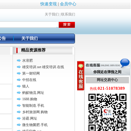
快速变现
|
会员中心
关于我们
|
联系我们
公告
关于我们
精品资源推荐
水溶肥
雄安培训.net 雄安培训.在线
你我近在弹指之间
第一财经网
中招在线
网址交易中心
猫人
021-51078389
热线:
蚂蚁物流.网址
1688.购物
智能制造.手机
乡村旅游网.购物
浴霸.网址
微生物菌肥.手机