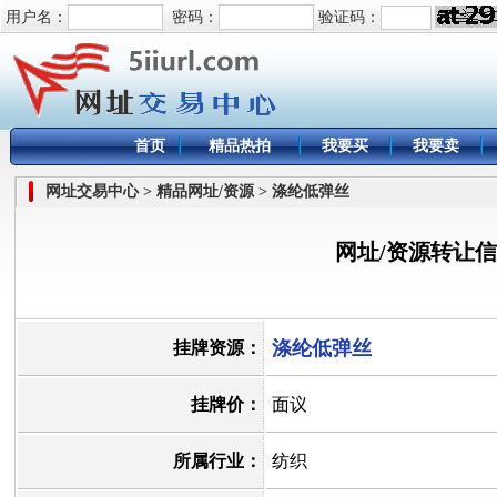
用户名：
密码：
验证码：
首页
精品热拍
我要买
我要卖
网址交易中心 > 精品网址/资源 > 涤纶低弹丝
网址/资源转让
涤纶低弹丝
挂牌资源：
挂牌价：
面议
所属行业：
纺织