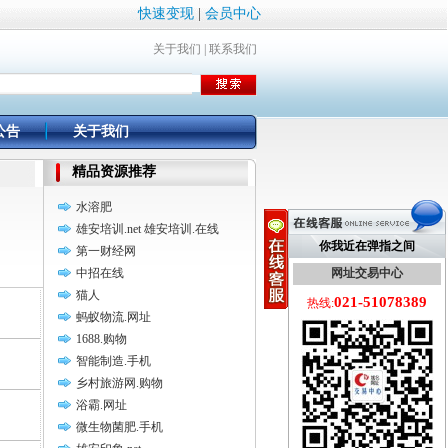
快速变现
|
会员中心
关于我们
|
联系我们
公告
关于我们
精品资源推荐
水溶肥
雄安培训.net 雄安培训.在线
你我近在弹指之间
第一财经网
中招在线
网址交易中心
猫人
021-51078389
热线:
蚂蚁物流.网址
1688.购物
智能制造.手机
乡村旅游网.购物
浴霸.网址
微生物菌肥.手机