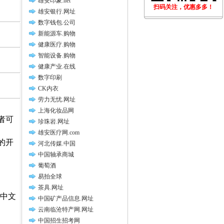
雄安印象.net
扫码关注，优惠多多！
雄安银行.网址
数字钱包.公司
新能源车.购物
健康医疗.购物
智能设备.购物
健康产业.在线
数字印刷
CK内衣
劳力无忧.网址
上海化妆品网
者可
珍珠岩.网址
雄安医疗网.com
的开
河北传媒.中国
中国轴承商城
葡萄酒
易拍全球
茶具.网址
(中文
中国矿产品信息.网址
云南临沧特产网.网址
中国招生招考网