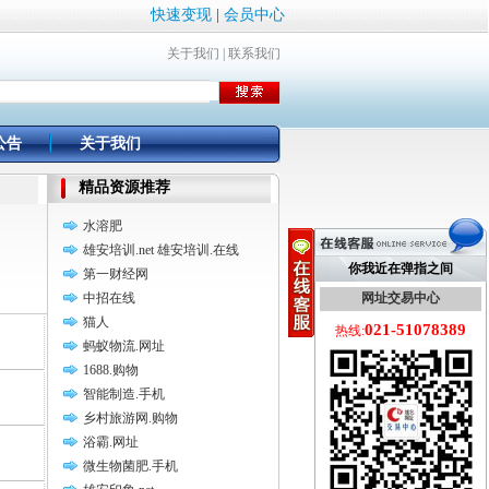
快速变现
|
会员中心
关于我们
|
联系我们
公告
关于我们
精品资源推荐
水溶肥
雄安培训.net 雄安培训.在线
你我近在弹指之间
第一财经网
中招在线
网址交易中心
猫人
021-51078389
热线:
蚂蚁物流.网址
1688.购物
智能制造.手机
乡村旅游网.购物
浴霸.网址
微生物菌肥.手机