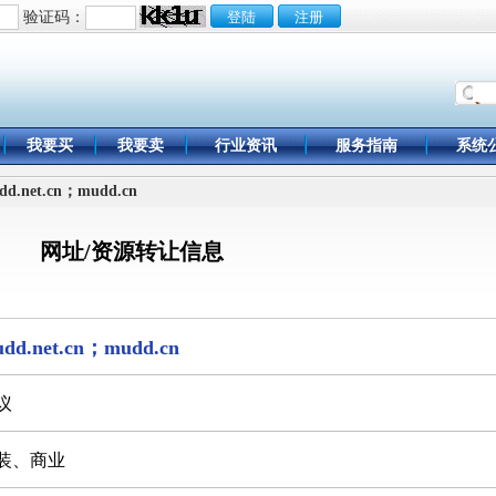
验证码：
我要买
我要卖
行业资讯
服务指南
系统
net.cn；mudd.cn
网址/资源转让信息
dd.net.cn；mudd.cn
议
装、商业