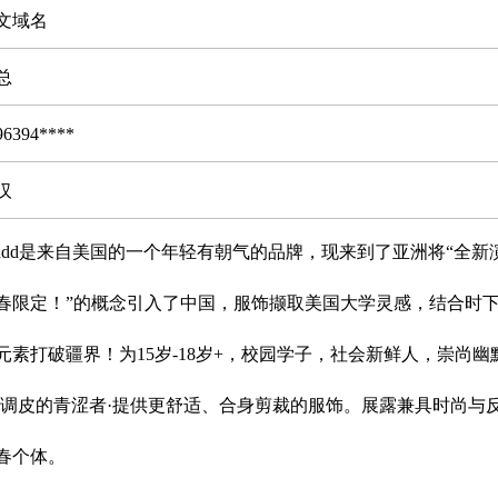
文域名
总
96394****
汉
udd是来自美国的一个年轻有朝气的品牌，现来到了亚洲将“全新演
春限定！”的概念引入了中国，服饰撷取美国大学灵感，结合时
元素打破疆界！为15岁-18岁+，校园学子，社会新鲜人，崇尚幽
·调皮的青涩者·提供更舒适、合身剪裁的服饰。展露兼具时尚与
春个体。