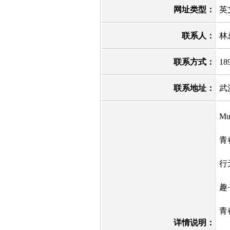
网址类型：
英
联系人：
林
联系方式：
18
联系地址：
武
M
青
行
趣
青
详情说明：