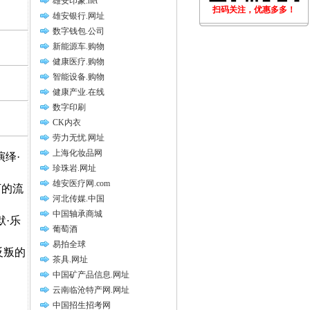
雄安印象.net
扫码关注，优惠多多！
雄安银行.网址
数字钱包.公司
新能源车.购物
健康医疗.购物
智能设备.购物
健康产业.在线
数字印刷
CK内衣
劳力无忧.网址
上海化妆品网
绎·
珍珠岩.网址
雄安医疗网.com
下的流
河北传媒.中国
中国轴承商城
默·乐
葡萄酒
易拍全球
反叛的
茶具.网址
中国矿产品信息.网址
云南临沧特产网.网址
中国招生招考网