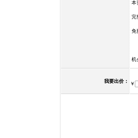
本
完
免
机
我要出价：
￥