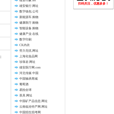
雄安印象.net
扫码关注，优惠多多！
雄安银行.网址
数字钱包.公司
新能源车.购物
健康医疗.购物
智能设备.购物
健康产业.在线
数字印刷
CK内衣
劳力无忧.网址
：
上海化妆品网
珍珠岩.网址
雄安医疗网.com
河北传媒.中国
中国轴承商城
葡萄酒
易拍全球
茶具.网址
中国矿产品信息.网址
云南临沧特产网.网址
中国招生招考网