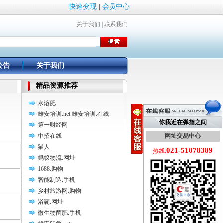
快速变现
|
会员中心
关于我们
|
联系我们
公告
关于我们
精品资源推荐
水溶肥
雄安培训.net 雄安培训.在线
你我近在弹指之间
第一财经网
中招在线
网址交易中心
猫人
021-51078389
热线:
蚂蚁物流.网址
1688.购物
智能制造.手机
乡村旅游网.购物
浴霸.网址
微生物菌肥.手机