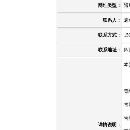
网址类型：
通
联系人：
袁
联系方式：
15
联系地址：
四
本
青
青
青
详情说明：