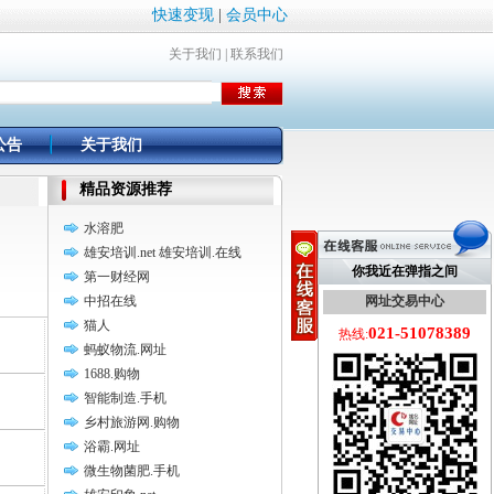
快速变现
|
会员中心
关于我们
|
联系我们
公告
关于我们
精品资源推荐
水溶肥
雄安培训.net 雄安培训.在线
你我近在弹指之间
第一财经网
中招在线
网址交易中心
猫人
021-51078389
热线:
蚂蚁物流.网址
1688.购物
智能制造.手机
乡村旅游网.购物
浴霸.网址
微生物菌肥.手机