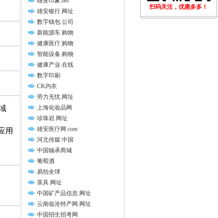
雄安印象.net
扫码关注，优惠多多！
雄安银行.网址
数字钱包.公司
新能源车.购物
健康医疗.购物
智能设备.购物
健康产业.在线
数字印刷
CK内衣
劳力无忧.网址
域
上海化妆品网
珍珠岩.网址
雄安医疗网.com
应用
河北传媒.中国
中国轴承商城
葡萄酒
易拍全球
茶具.网址
中国矿产品信息.网址
云南临沧特产网.网址
中国招生招考网